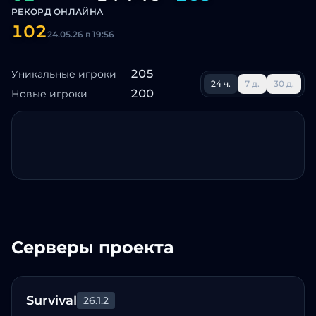
РЕКОРД ОНЛАЙНА
102
24.05.26 в 19:56
205
Уникальные игроки
24 ч.
7 д.
30 д.
200
Новые игроки
Серверы проекта
Survival
26.1.2