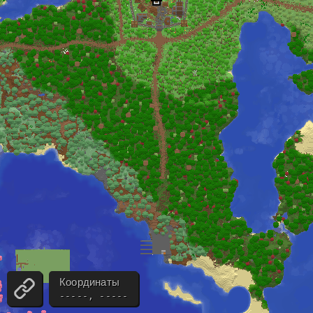
-----, -----